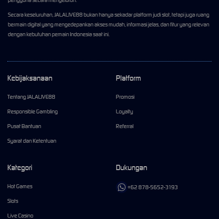
pengguna secara menyeluruh.
Secara keseluruhan, JALALIVE88 bukan hanya sekadar platform judi slot, tetapi juga ruang
bermain digital yang mengedepankan akses mudah, informasi jelas, dan fitur yang relevan
dengan kebutuhan pemain Indonesia saat ini.
Kebijaksanaan
Platform
Tentang JALALIVE88
Promosi
Responsible Gambling
Loyalty
Pusat Bantuan
Referral
Syarat dan Ketentuan
Kategori
Dukungan
Hot Games
+62 878-5652-3193
Slots
Live Casino