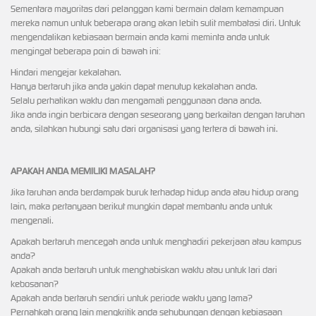
Sementara mayoritas dari pelanggan kami bermain dalam kemampuan
mereka namun untuk beberapa orang akan lebih sulit membatasi diri. Untuk
mengendalikan kebiasaan bermain anda kami meminta anda untuk
mengingat beberapa poin di bawah ini:
Hindari mengejar kekalahan.
Hanya bertaruh jika anda yakin dapat menutup kekalahan anda.
Selalu perhatikan waktu dan mengamati penggunaan dana anda.
Jika anda ingin berbicara dengan seseorang yang berkaitan dengan taruhan
anda, silahkan hubungi satu dari organisasi yang tertera di bawah ini.
APAKAH ANDA MEMILIKI MASALAH?
Jika taruhan anda berdampak buruk terhadap hidup anda atau hidup orang
lain, maka pertanyaan berikut mungkin dapat membantu anda untuk
mengenali.
Apakah bertaruh mencegah anda untuk menghadiri pekerjaan atau kampus
anda?
Apakah anda bertaruh untuk menghabiskan waktu atau untuk lari dari
kebosanan?
Apakah anda bertaruh sendiri untuk periode waktu yang lama?
Pernahkah orang lain mengkritik anda sehubungan dengan kebiasaan