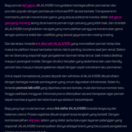
Bagi pencari
slot gacor
, JALALIVE88 menyediakan berbagai pilihan permainan dari
provider populer dengan pembaruan informasi RTP secara berkala. Transparansi ini
membantu pemain menentukan game yang sesuai preferensi mereka. Istilah
slot gacor
gampang menang
sering dicari karena pemain ingin peluang yang lebih baik, dan di sinilah
JALALIVE88 menghadirkan navigasi yang memudahkan pengguna menemukan game
dengan performa stabil dan volatilitas yang sesuai gaya bermain masing-masing.
Dari sisi akses, tersedia
link alternatif JALALIVE88
yang memastikan pemain tetap bisa
masuk ke platform tanpa hambatan teknis. Hal ini penting, terutama saat jam ramai. Sistem
server dirancang responsif agar pengalaman bermain tetap lancar, baik melalui desktop
maupun perangkat mobile. Dengan struktur tampilan yang sederhana dan user-friendly,
pemain baru maupun berpengalaman dapat dengan cepat memahami alur permainan.
Untuk aspek transaksional, proses deposit dan withdraw di JALALIVE88 dibuat efisien
dengan berbagai metode pembayaran yang umum digunakan di Indonesia. Selain itu,
tersedia
promosi Jallive88
yang diperbarui secara berkala, mulai dari bonus member baru
hingga cashback mingguan. Informasi promo ditampilkan secara transparan agar pemain
dapat membaca syarat dan ketentuannya sebelum berpartisipasi.
Bagi yang ingin mulai bermain, akses
link daftar JALALIVE88
tersedia langsung dari
halaman utama. Proses registrasi dibuat singkat tanpa langkah yang berbelit. Dengan
kombinasi pilihan
slot hoki
, sistem yang stabil, serta dukungan layanan pelanggan yang
responsif, JALALIVE88 menempatkan dirinya sebagai brand yang fokus pada pengalaman