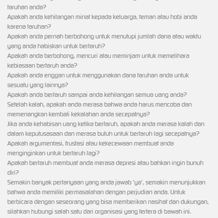
taruhan anda?
Apakah anda kehilangan minat kepada keluarga, teman atau hobi anda
karena taruhan?
Apakah anda pernah berbohong untuk menutupi jumlah dana atau waktu
yang anda habiskan untuk bertaruh?
Apakah anda berbohong, mencuri atau meminjam untuk memelihara
kebiasaan bertaruh anda?
Apakah anda enggan untuk menggunakan dana taruhan anda untuk
sesuatu yang lainnya?
Apakah anda bertaruh sampai anda kehilangan semua uang anda?
Setelah kalah, apakah anda merasa bahwa anda harus mencoba dan
memenangkan kembali kekalahan anda secepatnya?
Jika anda kehabisan uang ketika bertaruh, apakah anda merasa kalah dan
dalam keputusasaan dan merasa butuh untuk bertaruh lagi secepatnya?
Apakah argumentasi, frustasi atau kekecewaan membuat anda
menginginkan untuk bertaruh lagi?
Apakah bertaruh membuat anda merasa depresi atau bahkan ingin bunuh
diri?
Semakin banyak pertanyaan yang anda jawab 'ya', semakin menunjukkan
bahwa anda memiliki permasalahan dengan perjudian anda. Untuk
berbicara dengan seseorang yang bisa memberikan nasihat dan dukungan,
silahkan hubungi salah satu dari organisasi yang tertera di bawah ini.