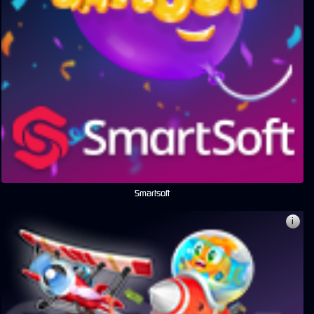
Smartsoft
i