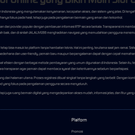
 Indonesia yang mengutamakan kenyamanan, kecepatan akses, dan sistem yang jelas. Di tengah
k hanya fokus pada hasil, tetapi juga pada pengalaman bermain yang aman dan terkontrol.
an dari provider populer dengan pembaruan informasi RTP secara berkala. Transparansi ini memb
lebih baik, dan di sinilah JALALIVE88 menghadirkan navigasi yang memudahkan pengguna menemuk
tap bisa masuk ke platform tanpa hambatan teknis. Hal ini penting, terutama saat jam ramai. Sist
g sederhana dan user-friendly, pemain baru maupun berpengalaman dapat dengan cepat memaham
uat efisien dengan berbagai metode pembayaran yang umum digunakan di Indonesia. Selain itu, t
ra transparan agar pemain dapat membaca syarat dan ketentuannya sebelum berpartisipasi.
ng dari halaman utama. Proses registrasi dibuat singkat tanpa langkah yang berbelit. Dengan komb
and yang fokus pada pengalaman pengguna secara menyeluruh.
tapi juga ruang bermain digital yang mengedepankan akses mudah, informasi jelas, dan fitur yang
Platform
Promosi