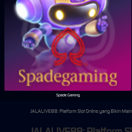
Spade Gaming
JALALIVE88: Platform Slot Online yang Bikin Main 
JALALIVE88: Platform Sl