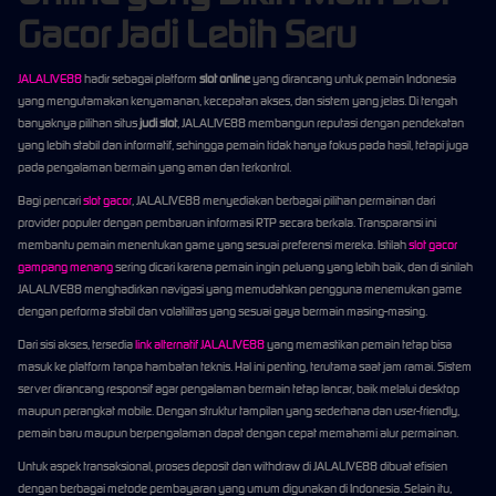
Gacor Jadi Lebih Seru
JALALIVE88
hadir sebagai platform
slot online
yang dirancang untuk pemain Indonesia
yang mengutamakan kenyamanan, kecepatan akses, dan sistem yang jelas. Di tengah
banyaknya pilihan situs
judi slot
, JALALIVE88 membangun reputasi dengan pendekatan
yang lebih stabil dan informatif, sehingga pemain tidak hanya fokus pada hasil, tetapi juga
pada pengalaman bermain yang aman dan terkontrol.
Bagi pencari
slot gacor
, JALALIVE88 menyediakan berbagai pilihan permainan dari
provider populer dengan pembaruan informasi RTP secara berkala. Transparansi ini
membantu pemain menentukan game yang sesuai preferensi mereka. Istilah
slot gacor
gampang menang
sering dicari karena pemain ingin peluang yang lebih baik, dan di sinilah
JALALIVE88 menghadirkan navigasi yang memudahkan pengguna menemukan game
dengan performa stabil dan volatilitas yang sesuai gaya bermain masing-masing.
Dari sisi akses, tersedia
link alternatif JALALIVE88
yang memastikan pemain tetap bisa
masuk ke platform tanpa hambatan teknis. Hal ini penting, terutama saat jam ramai. Sistem
server dirancang responsif agar pengalaman bermain tetap lancar, baik melalui desktop
maupun perangkat mobile. Dengan struktur tampilan yang sederhana dan user-friendly,
pemain baru maupun berpengalaman dapat dengan cepat memahami alur permainan.
Untuk aspek transaksional, proses deposit dan withdraw di JALALIVE88 dibuat efisien
dengan berbagai metode pembayaran yang umum digunakan di Indonesia. Selain itu,