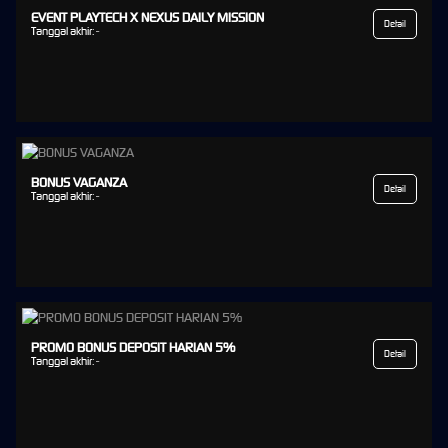
EVENT PLAYTECH X NEXUS DAILY MISSION
Detail
Tanggal akhir:
-
BONUS VAGANZA
Detail
Tanggal akhir:
-
PROMO BONUS DEPOSIT HARIAN 5%
Detail
Tanggal akhir:
-