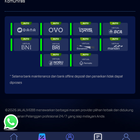
Komunitas
* Selama bank maintenance dan bank offline deposit dan penarikan tidak dapat
diproses
©2026 JALALIVE88 menawarkan berbagai macam provider pilihan terbaik dan didukung
oleh Layanan Pelanggan profesional 24/7 yang siap melayani Anda.