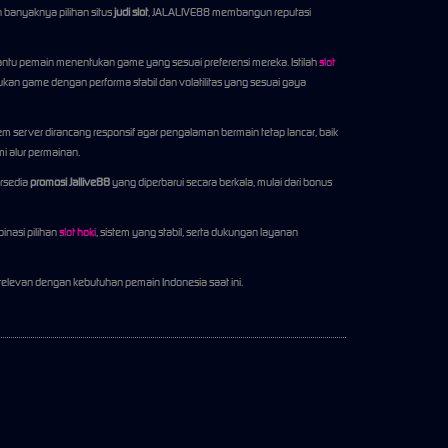
 banyaknya pilihan situs
judi slot
, JALALIVE88 membangun reputasi
antu pemain menentukan game yang sesuai preferensi mereka. Istilah
slot
an game dengan performa stabil dan volatilitas yang sesuai gaya
em server dirancang responsif agar pengalaman bermain tetap lancar, baik
i alur permainan.
ersedia
promosi Jallive88
yang diperbarui secara berkala, mulai dari bonus
inasi pilihan
slot hoki
, sistem yang stabil, serta dukungan layanan
 relevan dengan kebutuhan pemain Indonesia saat ini.