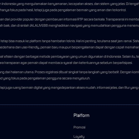
 Indonesia yang mengutamakan kenyamanan, kecepatan akses, dan sistem yang jelas. Di tengah
k hanya fokus pada hasil, tetapi juga pada pengalaman bermain yang aman dan terkontrol.
an dari provider populer dengan pembaruan informasi RTP secara berkala. Transparansi ini memb
lebih baik, dan di sinilah JALALIVE88 menghadirkan navigasi yang memudahkan pengguna menemuk
tap bisa masuk ke platform tanpa hambatan teknis. Hal ini penting, terutama saat jam ramai. Sist
g sederhana dan user-friendly, pemain baru maupun berpengalaman dapat dengan cepat memaham
uat efisien dengan berbagai metode pembayaran yang umum digunakan di Indonesia. Selain itu, t
ra transparan agar pemain dapat membaca syarat dan ketentuannya sebelum berpartisipasi.
ng dari halaman utama. Proses registrasi dibuat singkat tanpa langkah yang berbelit. Dengan komb
and yang fokus pada pengalaman pengguna secara menyeluruh.
tapi juga ruang bermain digital yang mengedepankan akses mudah, informasi jelas, dan fitur yang
Platform
Promosi
Loyalty