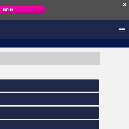
×
UNDUH