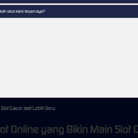
kah situs kami terpercaya?
Slot Gacor Jadi Lebih Seru
ot Online yang Bikin Main Slot 