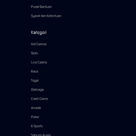
Pusat Bantuan
Syarat dan Ketentuan
Kategori
Hot Games
Slots
Live Casino
Race
Togel
Olahraga
Crash Game
Arcade
Poker
E-Sports
Sabung Ayam