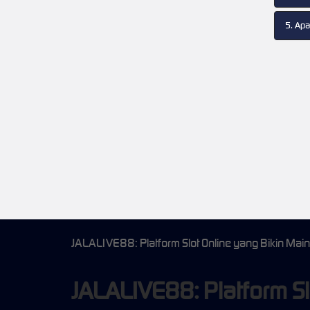
5. Apa
JALALIVE88: Platform Slot Online yang Bikin Main 
JALALIVE88: Platform Sl