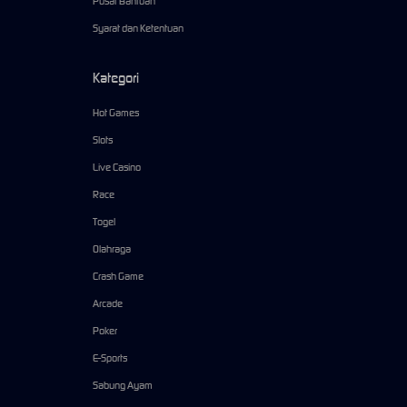
Pusat Bantuan
Syarat dan Ketentuan
Kategori
Hot Games
Slots
Live Casino
Race
Togel
Olahraga
Crash Game
Arcade
Poker
E-Sports
Sabung Ayam