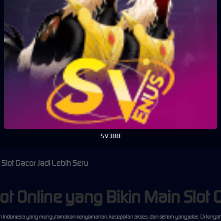
SV388
Slot Gacor Jadi Lebih Seru
ot Online yang Bikin Main Slot 
 Indonesia yang mengutamakan kenyamanan, kecepatan akses, dan sistem yang jelas. Di tengah