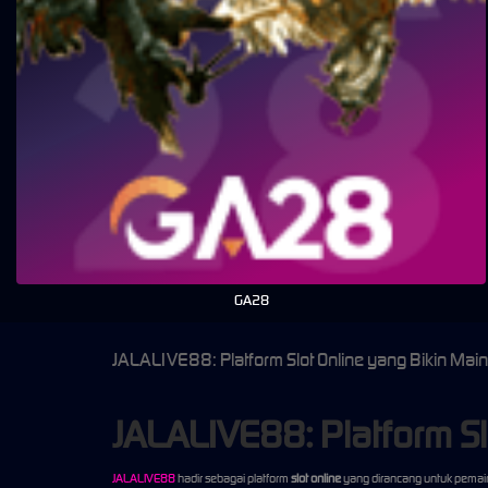
GA28
JALALIVE88: Platform Slot Online yang Bikin Main 
JALALIVE88: Platform Sl
JALALIVE88
hadir sebagai platform
slot online
yang dirancang untuk pemain