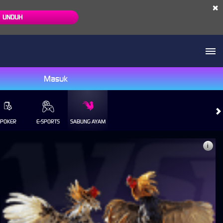
×
UNDUH
Masuk
POKER
E-SPORTS
SABUNG AYAM
i