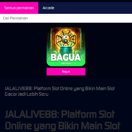
Semua permainan
Arcade
Bagua
JALALIVE88: Platform Slot Online yang Bikin Main Slot
Gacor Jadi Lebih Seru
JALALIVE88: Platform Slot
Online yang Bikin Main Slot