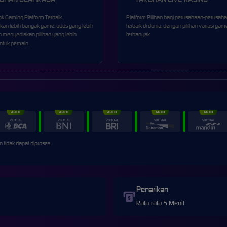
k Gaming Platform Terbaik
Platform Pilihan bagi perusahaan-perusah
an lebih banyak game, odds yang lebih
terbaik di dunia, dengan pilihan variasi gam
an menyediakan pilihan yang lebih
terbanyak
ntuk pemain.
 tidak dapat diproses
Penarikan
Rata-rata 5 Menit