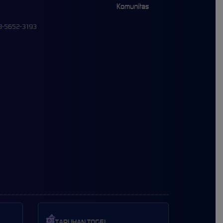
Komunitas
8-5652-3193
TARUHAN TOGEL