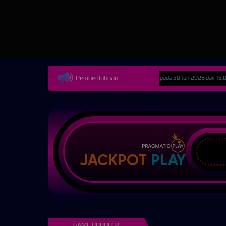
Pemberitahuan
Pemeliharaan Terjadwal: PP Virtual Sports pada 30-Jun-2026 dari 15.00.00 sam
JACKPOT
PLAY
GAME POPULER