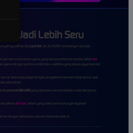
acor Jadi Lebih Seru
anyaknya pilihan situs
judi slot
, JALALIVE88 membangun reputasi
ntu pemain menentukan game yang sesuai preferensi mereka. Istilah
slot
n game dengan performa stabil dan volatilitas yang sesuai gaya bermain
m server dirancang responsif agar pengalaman bermain tetap lancar, baik
alur permainan.
sedia
promosi Jallive88
yang diperbarui secara berkala, mulai dari bonus
asi pilihan
slot hoki
, sistem yang stabil, serta dukungan layanan
elevan dengan kebutuhan pemain Indonesia saat ini.