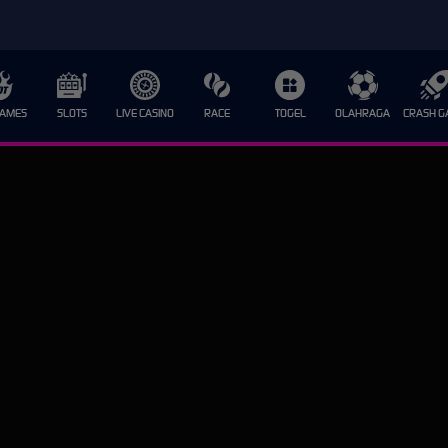
GAMES
SLOTS
LIVE CASINO
RACE
TOGEL
OLAHRAGA
CRASH 