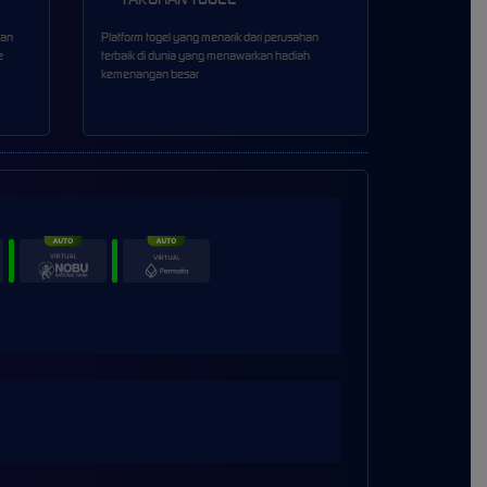
aan
Platform togel yang menarik dari perusahan
e
terbaik di dunia yang menawarkan hadiah
kemenangan besar