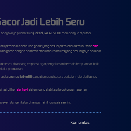
Gacor Jadi Lebih Seru
banyaknya pilihan situs
judi slot
, JALALIVE88 membangun reputasi
antu pemain menentukan game yang sesuai preferensi mereka. Istilah
slot
an game dengan performa stabil dan volatilitas yang sesuai gaya bermain
em server dirancang responsif agar pengalaman bermain tetap lancar, baik
 alur permainan.
ersedia
promosi Jallive88
yang diperbarui secara berkala, mulai dari bonus
inasi pilihan
slot hoki
, sistem yang stabil, serta dukungan layanan
 relevan dengan kebutuhan pemain Indonesia saat ini.
n
Komunitas