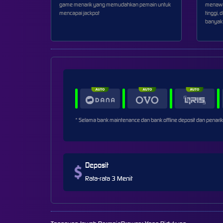
game menarik yang memudahkan pemain untuk
menawar
mencapai jackpot
tinggi,
banyak 
* Selama bank maintenance dan bank offline deposit dan penarik
Deposit
Rata-rata 3 Menit