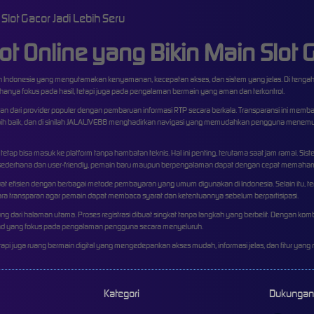
Slot Gacor Jadi Lebih Seru
ot Online yang Bikin Main Slot 
 Indonesia yang mengutamakan kenyamanan, kecepatan akses, dan sistem yang jelas. Di tengah 
 hanya fokus pada hasil, tetapi juga pada pengalaman bermain yang aman dan terkontrol.
n dari provider populer dengan pembaruan informasi RTP secara berkala. Transparansi ini memb
lebih baik, dan di sinilah JALALIVE88 menghadirkan navigasi yang memudahkan pengguna menemuk
ap bisa masuk ke platform tanpa hambatan teknis. Hal ini penting, terutama saat jam ramai. Sist
g sederhana dan user-friendly, pemain baru maupun berpengalaman dapat dengan cepat memahami
uat efisien dengan berbagai metode pembayaran yang umum digunakan di Indonesia. Selain itu, t
ra transparan agar pemain dapat membaca syarat dan ketentuannya sebelum berpartisipasi.
ng dari halaman utama. Proses registrasi dibuat singkat tanpa langkah yang berbelit. Dengan komb
nd yang fokus pada pengalaman pengguna secara menyeluruh.
tapi juga ruang bermain digital yang mengedepankan akses mudah, informasi jelas, dan fitur yang
Kategori
Dukunga