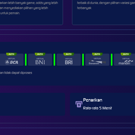
kan lebih banyak game, odds yang lebih
terbaik di dunia, dengan pilihan variasi g
 dan menyediakan pilihan yang lebih
terbanyak
untuk pemain.
an tidak dapat diproses
Penarikan
Rata-rata 5 Menit