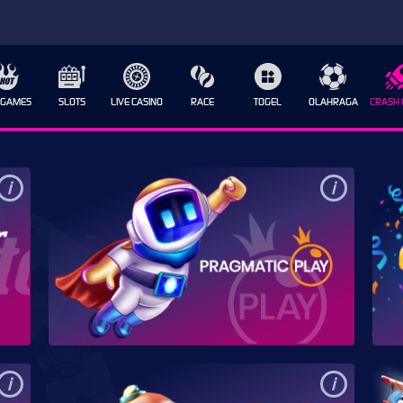
 GAMES
SLOTS
LIVE CASINO
RACE
TOGEL
OLAHRAGA
CRASH
i
i
i
i