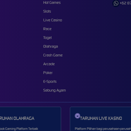
Hot Games
+62 8
Slots
Live Casino
Race
Togel
Olahraga
Crash Game
Arcade
Poker
E-Sports
Sabung Ayam
RUHAN OLAHRAGA
TARUHAN LIVE KASINO
ook Gaming Platform Terbaik
Platform Pilihan bagi perusahaan-perusa