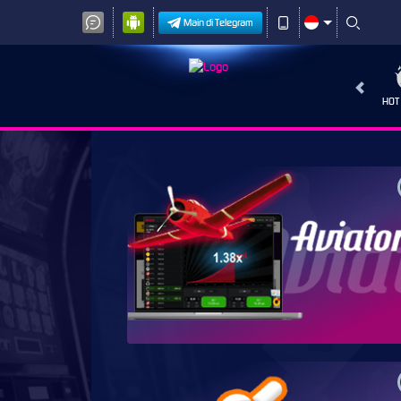
Main di Telegram
HOT