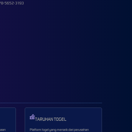
78-5652-3193
TARUHAN TOGEL
haan
Platform togel yang menarik dari perusahan