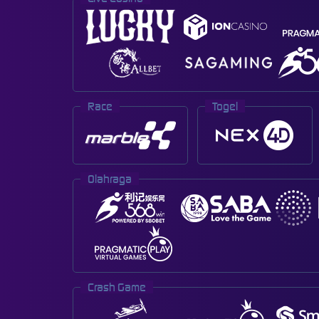
Race
Togel
Olahraga
Crash Game