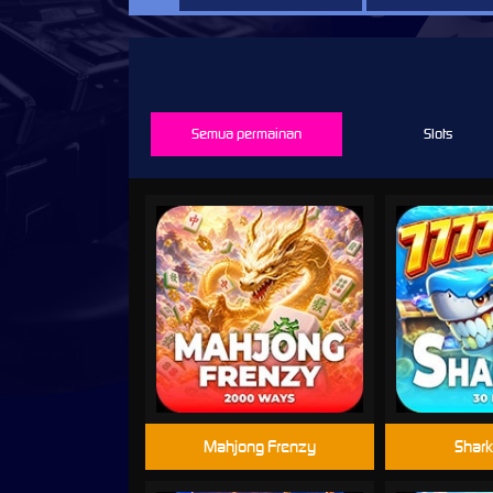
Semua permainan
Slots
Mahjong Frenzy
Shark