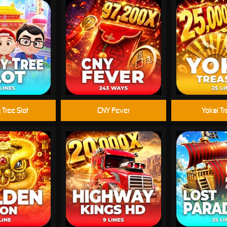
Tree Slot
CNY Fever
Yokai T