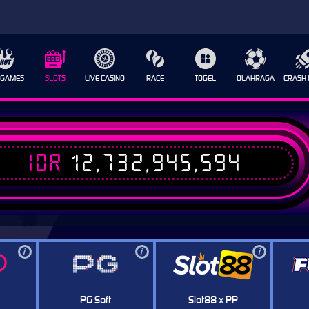
 GAMES
SLOTS
LIVE CASINO
RACE
TOGEL
OLAHRAGA
CRASH
IDR
12,732,945,594
i
i
i
a
PG Soft
Slot88 x PP