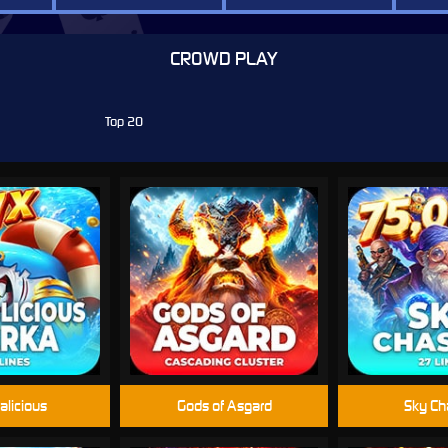
CROWD PLAY
Top 20
alicious
Gods of Asgard
Sky Ch