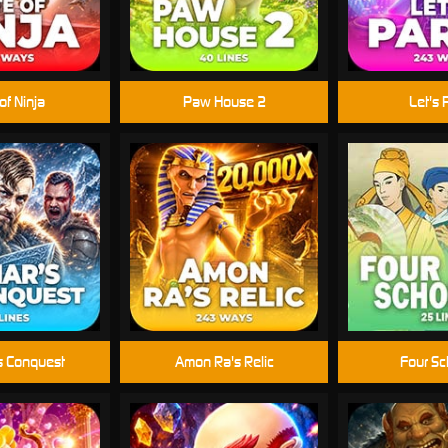
of Ninja
Paw House 2
Let's 
s Conquest
Amon Ra's Relic
Four Sc