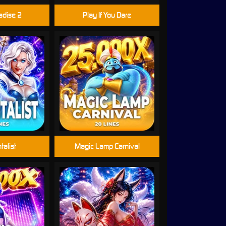
adise 2
Play If You Dare
talist
Magic Lamp Carnival