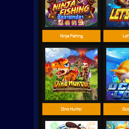
Ninja Fishing
Let
Dino Hunter
Oce