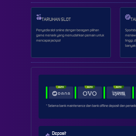
TARUHAN SLOT
TA
Penyedia slot online dengan beragam pilihan
Sportsb
game menarik yang memudahkan pemain untuk
menawar
mencapai jackpot
tinggi,
banyak 
* Selama bank maintenance dan bank offline deposit dan penarik
Deposit