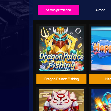
Semua permainan
Arcade
Dragon Palace Fishing
Hap