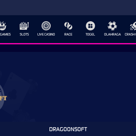
 GAMES
SLOTS
LIVE CASINO
RACE
TOGEL
OLAHRAGA
CRASH
DRAGOONSOFT