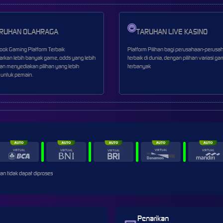
RUHAN OLAHRAGA
TARUHAN LIVE KASINO
ook Gaming Platform Terbaik
Platform Pilihan bagi perusahaan-perusa
kan lebih banyak game, odds yang lebih
terbaik di dunia, dengan pilihan variasi g
 dan menyediakan pilihan yang lebih
terbanyak
untuk pemain.
an tidak dapat diproses
Penarikan