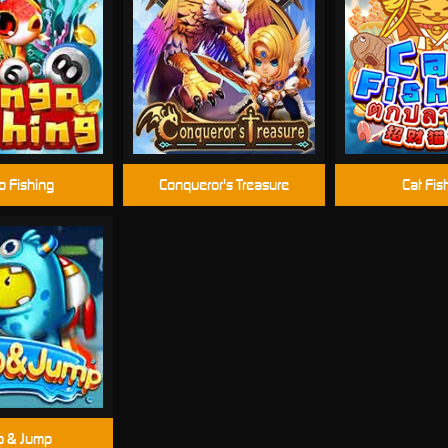
o Fishing
Conqueror's Treasure
Cat Fis
p & Jump