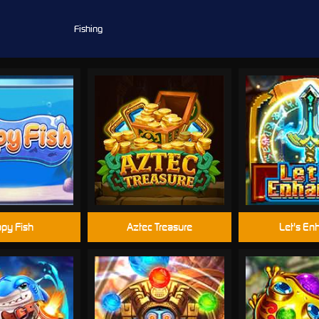
Fishing
py Fish
Aztec Treasure
Let's En