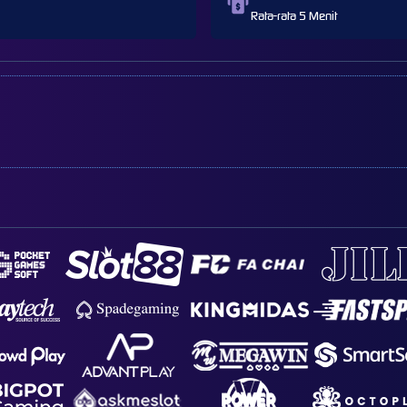
Rata-rata 5 Menit