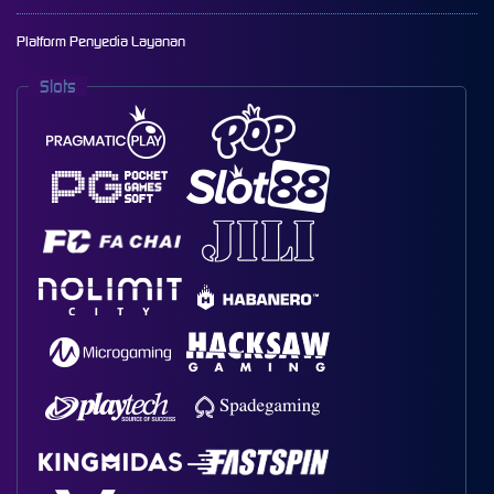
Platform Penyedia Layanan
Slots