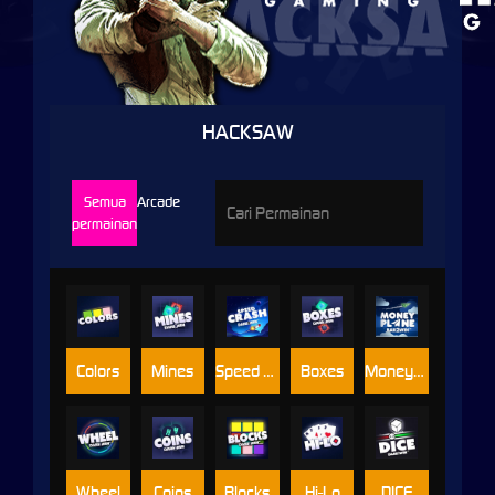
HACKSAW
Semua
Arcade
permainan
Colors
Mines
Speed Crash
Boxes
Moneyplane
Wheel
Coins
Blocks
Hi-Lo
DICE