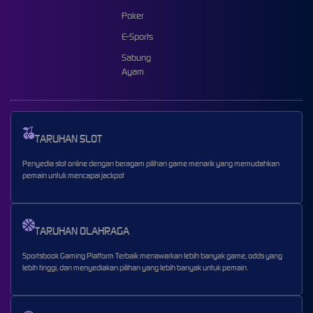
Poker
E-Sports
Sabung
Ayam
TARUHAN SLOT
Penyedia slot online dengan beragam pilihan game menarik yang memudahkan
pemain untuk mencapai jackpot
TARUHAN OLAHRAGA
Sportsbook Gaming Platform Terbaik menawarkan lebih banyak game, odds yang
lebih tinggi, dan menyediakan pilihan yang lebih banyak untuk pemain.