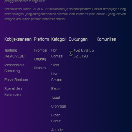
pengguna secara menyeluruh.
Secara keseluruhan, JALALIVE88 bukan hanya sekadar platform judi slot, tetapi juga ruang
bermain digital yang mengedepankan akses mudah, informasi jelas, dan fitur yang relevan
dengan kebutuhan pemain Indonesia saat ini.
Kebijaksanaan
Platform
Kategori
Dukungan
Komunitas
Tentang
Promosi
Hot
+62 878-56
JALALIVE88
Games
52-3193
Loyalty
Responsible
Slots
Referral
Gambling
Live
Pusat Bantuan
Casino
Syarat dan
Race
Ketentuan
Togel
Olahraga
Crash
Game
Arcade