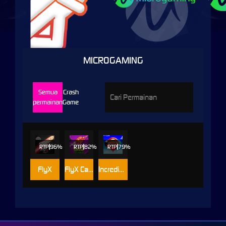
MICROGAMING
Semua
Crash
permainan
Game
RTP
96%
RTP
82%
RTP
79%
FlyX
FlyX Cash Turbo
Incredible Balloon Machine