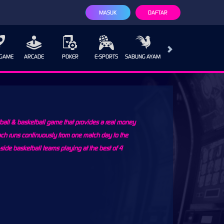
MASUK
DAFTAR
 GAME
ARCADE
POKER
E-SPORTS
SABUNG AYAM
PROMOSI
tball & basketball game that provides a real money
ach runs continuously from one match day to the
side basketball teams playing at the best of 4