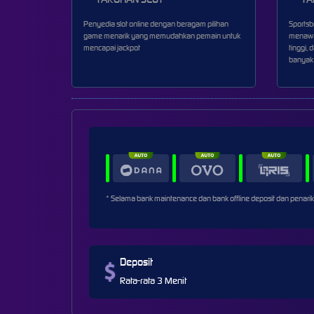
Penyedia slot online dengan beragam pilihan
Sportsb
game menarik yang memudahkan pemain untuk
menawar
mencapai jackpot
tinggi,
banyak 
* Selama bank maintenance dan bank offline deposit dan penarik
Deposit
Rata-rata 3 Menit