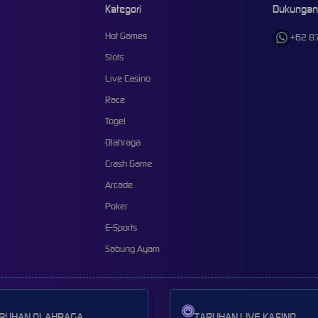
Kategori
Dukunga
Hot Games
+62 8
Slots
Live Casino
Race
Togel
Olahraga
Crash Game
Arcade
Poker
E-Sports
Sabung Ayam
RUHAN OLAHRAGA
TARUHAN LIVE KASINO