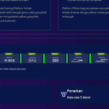
ook Gaming Platform Terbaik
Platform Pilihan bagi perusahaan-perusa
kan lebih banyak game, odds yang lebih
terbaik di dunia, dengan pilihan variasi g
 dan menyediakan pilihan yang lebih
terbanyak
untuk pemain.
an tidak dapat diproses
Penarikan
Rata-rata 5 Menit