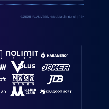
©2026 JALALIVE88. Hak cipta dilindungi | 18+